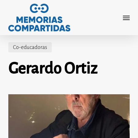
Saltar
al
Menú
contenido
principal
Co-educadoras
Gerardo Ortiz