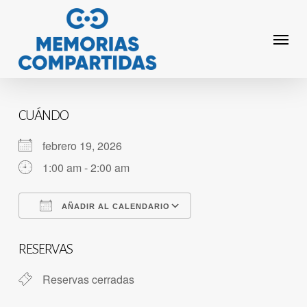
Saltar
al
Menú
contenido
principal
CUÁNDO
febrero 19, 2026
1:00 am - 2:00 am
AÑADIR AL CALENDARIO
Descargar ICS
Calendario de Googl
RESERVAS
Reservas cerradas